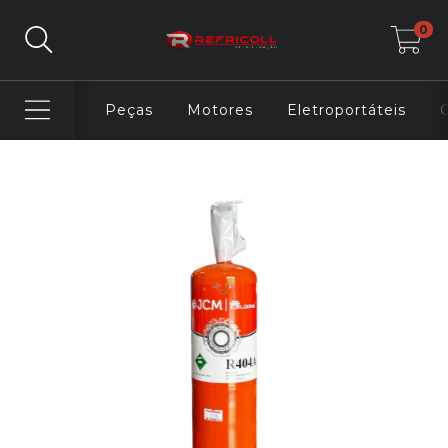
0
Peças
Motores
Eletroportáteis