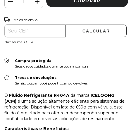
ALTERAR CEP
Entregas para o CEP:
Meios de envio
CALCULAR
Não sei meu CEP
Compra protegida
Seus dados cuidados durante toda a compra.
Trocas e devoluções
Se não gostar, você pode trocar ou devolver.
O
Fluido Refrigerante R404A
da marca
ICELOONG
(JCM)
é uma solução altamente eficiente para sistemas de
refrigeração. Disponível em lata de 650g com válvula, este
fluido é projetado para oferecer desempenho superior e
confiabilidade em diversas aplicações de resfriamento.
Características e Benefícios: