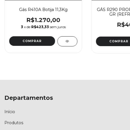
Gás R410A Botija 11,3Kg
GÁS R290 PRO
GR (REFR
R$1.270,00
R$4
3
x de
R$423,33
sem juros
Departamentos
Início
Produtos