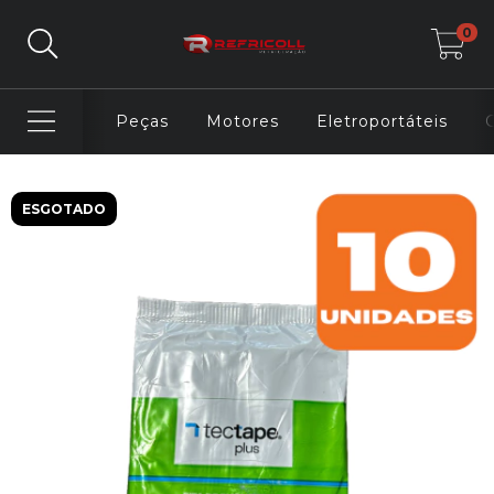
0
Peças
Motores
Eletroportáteis
ESGOTADO